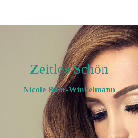
Z
eitlos
S
chön
Nicole Bähr-Winkelmann